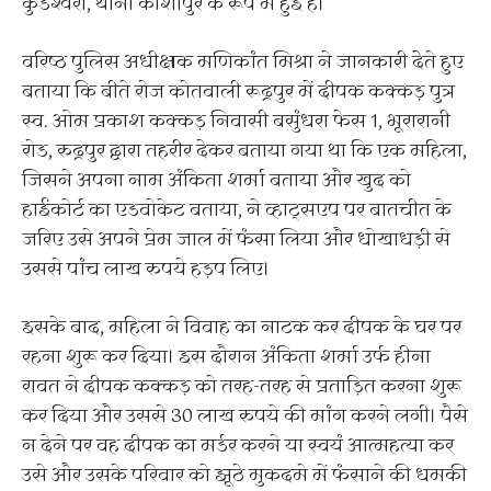
कुंडेश्वरी, थाना काशीपुर के रूप में हुई है।
वरिष्ठ पुलिस अधीक्षक मणिकांत मिश्रा ने जानकारी देेते हुए
बताया कि बीते रोज कोतवाली रूद्रपुर में दीपक कक्कड़ पुत्र
स्व. ओम प्रकाश कक्कड़ निवासी बसुंधरा फेस 1, भूरारानी
रोड, रुद्रपुर द्वारा तहरीर देकर बताया गया था कि एक महिला,
जिसने अपना नाम अंकिता शर्मा बताया और खुद को
हाईकोर्ट का एडवोकेट बताया, ने व्हाट्सएप पर बातचीत के
जरिए उसे अपने प्रेम जाल में फंसा लिया और धोखाधड़ी से
उससे पांच लाख रुपये हड़प लिए।
इसके बाद, महिला ने विवाह का नाटक कर दीपक के घर पर
रहना शुरू कर दिया। इस दौरान अंकिता शर्मा उर्फ हीना
रावत ने दीपक कक्कड़ को तरह-तरह से प्रताड़ित करना शुरू
कर दिया और उससे 30 लाख रुपये की मांग करने लगी। पैसे
न देने पर वह दीपक का मर्डर करने या स्वयं आत्महत्या कर
उसे और उसके परिवार को झूठे मुकदमे में फंसाने की धमकी