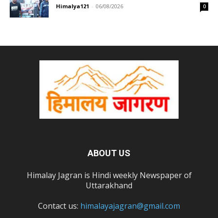
Himalya121
-
06/08/2026
0
ABOUT US
Himalay Jagran is Hindi weekly Newspaper of
Uttarakhand
Contact us:
himalayajagran@gmail.com