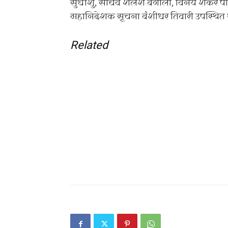
सुधांशु, सचिव शैलेश बगोली, विनय शंकर पा
महानिदेशक सूचना बंशीधर तिवारी उपस्थित 
Related