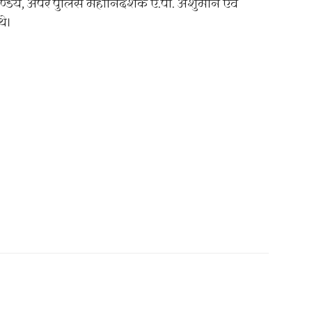
ण्डेय, अपर पुलिस महानिदेशक ए.पी. अंशुमान एवं
थे।