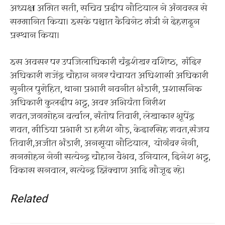
अध्यक्ष अमित सती, सचिव प्रदीप नौटियाल ने अंगवस्त्र से
सम्मानित किया। इसके पश्चात कैबिनेट मंत्री ने देहरादून
प्रस्थान किया।
इस अवसर पर उपजिलाधिकारी चंद्रशेखर वशिष्ठ, मंदिर
अधिकारी राजेंद्र चौहान नगर पंचायत अधिशासी अधिकारी
सुनील पुरोहित, थाना प्रभारी नवनीत भंडारी, प्रशासनिक
अधिकारी कुलदीप भट्ट, अवर अभियंता गिरीश
रावत,जगमोहन बर्त्वाल, संतोष तिवारी, लेखाकार भूपेंद्र
रावत, मीडिया प्रभारी डा हरीश गौड़, केदारसिह रावत,संजय
तिवारी,अजीत भंडारी, अनसूया नौटियाल, योगंबर नेगी,
मनमोहन नेगी सत्येन्द्र चौहान वैभव, उनियाल, दिनेश भट्ट,
विकास सनवाल, सत्येन्द्र झिंक्वाण आदि मौजूद रहे।
Related