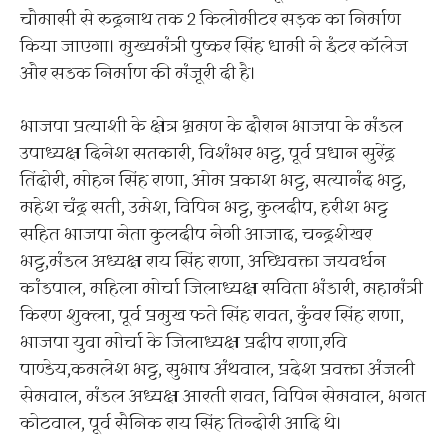
चौमासी से रुद्रनाथ तक 2 किलोमीटर सड़क का निर्माण
किया जाएगा। मुख्यमंत्री पुष्कर सिंह धामी ने इंटर कॉलेज
और सडक निर्माण की मंजूरी दी है।
भाजपा प्रत्याशी के क्षेत्र भ्रमण के दौरान भाजपा के मंडल
उपाध्यक्ष दिनेश सतकारी, विशंभर भट्ट, पूर्व प्रधान सुरेंद्र
तिंदोरी, मोहन सिंह राणा, ओम प्रकाश भट्ट, सत्यानंद भट्ट,
महेश चंद्र सती, उमेश, विपिन भट्ट, कुलदीप, हरीश भट्ट
सहित भाजपा नेता कुलदीप नेगी आजाद, चन्द्रशेखर
भट्ट,मंडल अध्यक्ष राय सिंह राणा, अघ्धिवक्ता जयवर्धन
कांडपाल, महिला मोर्चा जिलाध्यक्ष सविता भंडारी, महामंत्री
किरण शुक्ला, पूर्व प्रमुख फते सिंह रावत, कुंवर सिंह राणा,
भाजपा युवा मोर्चा के जिलाध्यक्ष प्रदीप राणा,रवि
पाण्डेय,कमलेश भट्ट, सुभाष अंथवाल, प्रदेश प्रवक्ता अंजली
सेमवाल, मंडल अध्यक्ष आरती रावत, विपिन सेमवाल, भगत
कोटवाल, पूर्व सैनिक राय सिंह तिन्दोरी आदि थे।