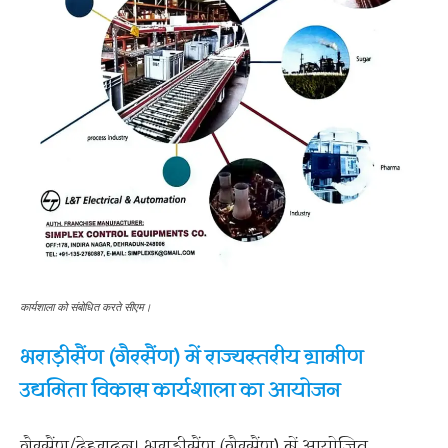
कार्यशाला को संबोधित करते सीएम।
भराड़ीसैंण (गैरसैंण) में राज्यस्तरीय ग्रामीण
उद्यमिता विकास कार्यशाला का आयोजन
गैरसैंण/देहरादून। भराड़ीसैंण (गैरसैंण) में आयोजित