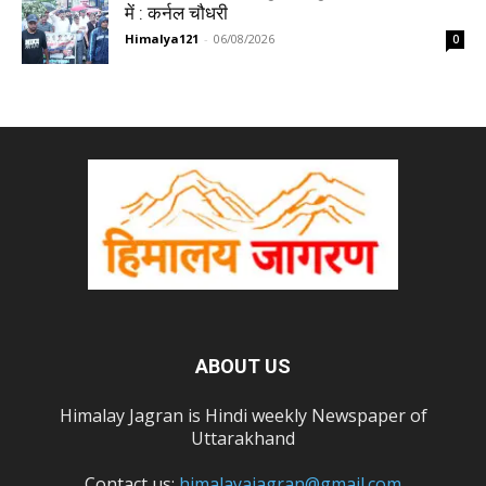
में : कर्नल चौधरी
Himalya121
-
06/08/2026
0
ABOUT US
Himalay Jagran is Hindi weekly Newspaper of
Uttarakhand
Contact us:
himalayajagran@gmail.com