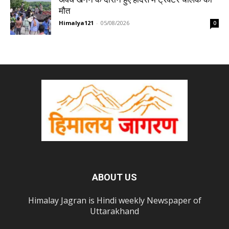
मौत
Himalya121
-
05/08/2026
0
ABOUT US
Himalay Jagran is Hindi weekly Newspaper of
Uttarakhand