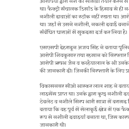
आरोपियों द्वारा नशे की सामग्री तैयार करने 
था। फैक्ट्री संचालक डिमांड के हिसाब से ही
नशीली दावाओं का स्टॉक नहीं रखता था। आरोपी द्वा
था। जहां से उसने नशीली, नकली दवाई बनान
संबंधित धाराओं में मुकदमा दर्ज कर लिया है।
एसएसपी देहरादून अजय सिंह ने बताया पुलिस
आरोपी शिवकुमार तथा रहमान को गिरफ्तार किय
आरोपी ऋषभ जैन व कन्हैयालाल के भी उनके स
की जानकारी दी। जिनकी गिरफ्तारी के लिए प्रय
विकासनगर सीओ भास्कर लाल शाह ने बताया ल
लाइसेंस प्राप्त था। उनके द्वारा कुछ नशीली द
टेबलेट व नशीले सिरप भारी मात्रा में बरामद क
बताया कि वह पूर्व में सेलाकुई क्षेत्र में एक फ
रूप से नशीली दवाइयां बनाता था, जिस कारण
जानकारी थी।