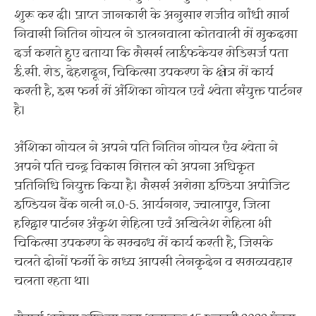
शुरू कर दी। प्राप्त जानकारी के अनुसार राजीव गांधी मार्ग
निवासी नितिन गोयल ने डालनवाला कोतवाली में मुकदमा
दर्ज कराते हुए बताया कि मैसर्स लाईफकेयर मेडिसर्ज पता
ई.सी. रोड, देहरादून, चिकित्सा उपकरण के क्षेत्र में कार्य
करती है, इस फर्म में अंशिका गोयल एवं श्वेता संयुक्त पार्टनर
है।
अंशिका गोयल ने अपने पति नितिन गोयल एंव श्वेता ने
अपने पति चन्द्र विकास मित्तल को अपना अधिकृत
प्रतिनिधि नियुक्त किया है। मैसर्स अरोमा इण्डिया अपोजिट
इण्डियन बैंक गली न.0-5. आर्यनगर, ज्वालापुर, जिला
हरिद्वार पार्टनर अंकुश रोहिला एवं अखिलेश रोहिला भी
चिकित्सा उपकरण के सम्बन्ध में कार्य करती है, जिसके
चलते दोनों फर्माे के मध्य आपसी लेनकृदेन व समव्यवहार
चलता रहता था।