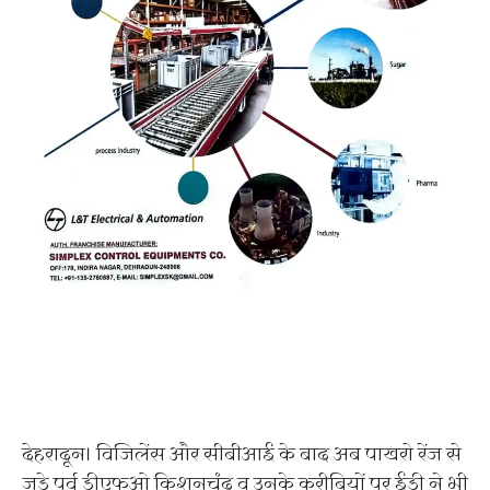
देहरादून। विजिलेंस और सीबीआई के बाद अब पाखरो रेंज से
जुड़े पूर्व डीएफओ किशनचंद व उनके करीबियों पर ईडी ने भी