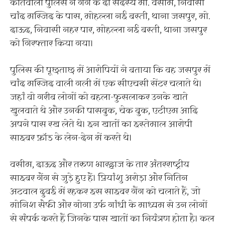
कोतवाली पुलिस ने गैंग के दो सदस्य मो. वसीम, निवासी
चांद मस्जिद के पास, मोहल्ला नई बस्ती, थाना जसपुर, मो.
दाऊद, निवासी नहर पार, मोहल्ला नई बस्ती, थाना जसपुर
को गिरफ्तार किया गया।
पुलिस की पूछताछ में आरोपियों ने बताया कि वह जसपुर में
चांद मस्जिद वाली गली में एक सीएचसी सेंटर चलाते थे।
जहां वो गरीब लोगों को बहला-फुसलाकर उनके खाते
खुलवाते थे और उनकी पासबुक, चेक बुक, एटीएम आदि
अपने पास रख लेते थे। इन खातों का इस्तेमाल आरोपी
साइबर फ्रॉड के लेन-देन में करते थे।
वसीम, दाऊद और तरुण भारद्वाज के तार अंतरराष्ट्रीय
साइबर गैंग से जुड़े हुए हैं। प्रियांशु अरोड़ा और नितिन
अटवाल दुबई में रहकर इस साइबर गैंग को चलाते हैं, जो
मोनिश सैफी और गोगा उर्फ गांधी के माध्यम से उन लोगों
से संपर्क करते हैं जिनके पास खातों का नियंत्रण होता है। कल