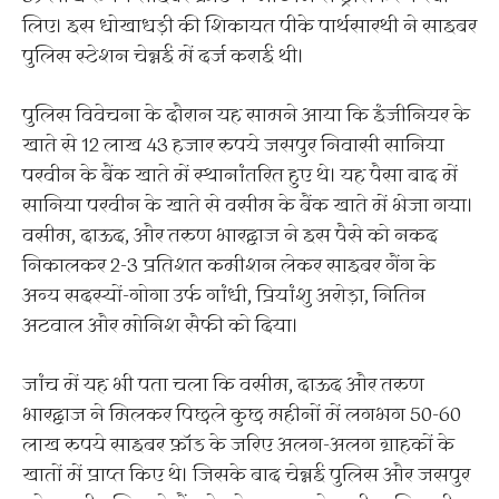
लिए। इस धोखाधड़ी की शिकायत पीके पार्थसारथी ने साइबर
पुलिस स्टेशन चेन्नई में दर्ज कराई थी।
पुलिस विवेचना के दौरान यह सामने आया कि इंजीनियर के
खाते से 12 लाख 43 हजार रुपये जसपुर निवासी सानिया
परवीन के बैंक खाते में स्थानांतरित हुए थे। यह पैसा बाद में
सानिया परवीन के खाते से वसीम के बैंक खाते में भेजा गया।
वसीम, दाऊद, और तरुण भारद्वाज ने इस पैसे को नकद
निकालकर 2-3 प्रतिशत कमीशन लेकर साइबर गैंग के
अन्य सदस्यों-गोगा उर्फ गांधी, प्रियांशु अरोड़ा, नितिन
अटवाल और मोनिश सैफी को दिया।
जांच में यह भी पता चला कि वसीम, दाऊद और तरुण
भारद्वाज ने मिलकर पिछले कुछ महीनों में लगभग 50-60
लाख रुपये साइबर फ्रॉड के जरिए अलग-अलग ग्राहकों के
खातों में प्राप्त किए थे। जिसके बाद चेन्नई पुलिस और जसपुर