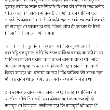
रुद्रप्रयाग। जिला मुख्यालय रुद्रप्रयाग के नए बस अड्डे पर
पुनाड़ गदेरे के ऊपर पर सिंचाई विभाग की ओर से एक करोड़
पांच लाख की लागत से बनाई जा रही वाहन पार्किंग छत
डालने के दौरान धराशाई हो गई। छत डालने का कार्य कर रहे
दो मजदूर भी घायल हो गये, जिन्हें शीघ्र ही उपचार के लिये
जिला चिकित्सालय भेजा गया।
जानकारी के मुताबिक रुद्रप्रयाग जिला मुख्यालय के नये
बस अड्डे पर पुनाड़ गदेरे के ऊपर पार्किंग बनाई जा रही है। यह
पार्किंग लगभग पचास कार वाहन क्षमता वाली थी। आज
मंगलवार सुबह के समय पार्किंग की छत डालने का कार्य
किया जा रहा था। बताया जा रहा है कि पार्किंग की आधा छत
भी पड़ चुकी थी और मजदूर कार्य करने में लगे हुए थे।
इस दौरान अचानक भराभरा कर छत सहित पार्किंग की
शटरिंग नीचे गिर गई। इस दौरान वहां काम कर रहे दो
मजदूर भी गिर गए। गनीमत रही कि मजदूरों को कम ही