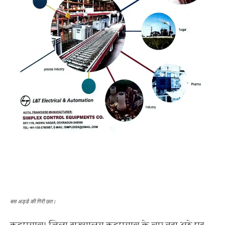
बस अड्डे की गिरी छत।