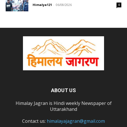
Himalya121
-
06/08/2026
0
ABOUT US
Himalay Jagran is Hindi weekly Newspaper of
Uttarakhand
Contact us:
himalayajagran@gmail.com