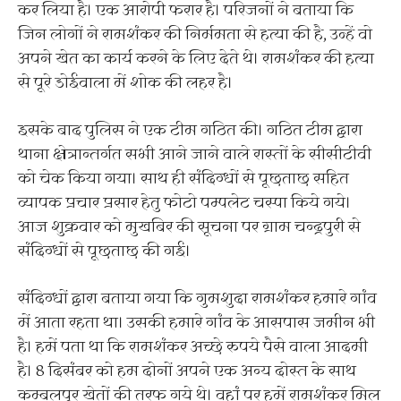
कर लिया है। एक आरोपी फरार है। परिजनों ने बताया कि
जिन लोगों ने रामशंकर की निर्ममता से हत्या की है, उन्हें वो
अपने खेत का कार्य करने के लिए देते थे। रामशंकर की हत्या
से पूरे डोईवाला में शोक की लहर है।
इसके बाद पुलिस ने एक टीम गठित की। गठित टीम द्वारा
थाना क्षेत्रान्तर्गत सभी आने जाने वाले रास्तों के सीसीटीवी
को चेक किया गया। साथ ही संदिग्धों से पूछताछ सहित
व्यापक प्रचार प्रसार हेतु फोटो पम्पलेट चस्पा किये गये।
आज शुक्रवार को मुखबिर की सूचना पर ग्राम चन्द्रपुरी से
संदिग्धों से पूछताछ की गई।
संदिग्धों द्वारा बताया गया कि गुमशुदा रामशंकर हमारे गांव
में आता रहता था। उसकी हमारे गांव के आसपास जमीन भी
है। हमें पता था कि रामशंकर अच्छे रुपये पैसे वाला आदमी
है। 8 दिसंबर को हम दोनों अपने एक अन्य दोस्त के साथ
कम्बलपुर खेतों की तरफ गये थे। वहां पर हमें रामशंकर मिल