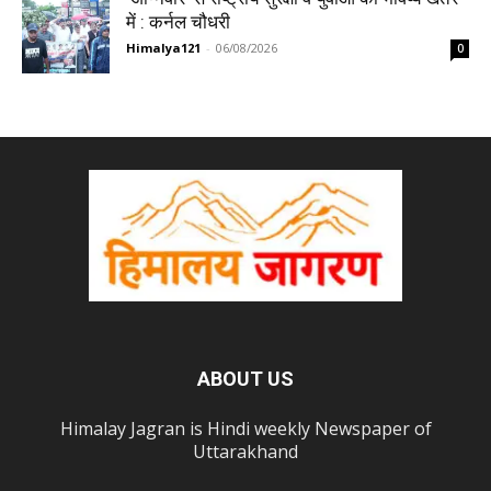
में : कर्नल चौधरी
Himalya121
-
06/08/2026
0
ABOUT US
Himalay Jagran is Hindi weekly Newspaper of
Uttarakhand