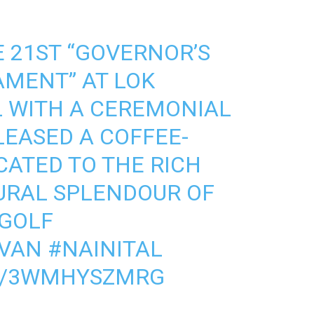
 21ST “GOVERNOR’S
AMENT” AT LOK
 WITH A CEREMONIAL
LEASED A COFFEE-
CATED TO THE RICH
URAL SPLENDOUR OF
 GOLF
VAN
#NAINITAL
M/3WMHYSZMRG